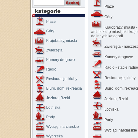
Plaże
Góry
Plaże
Krajobrazy, miasta 
Góry
architekturę miast jak i kraj
do innych kategorii
Krajobrazy, miasta
Zwierzęta - najczę
Zwierzęta
Kamery drogowe
Kamery drogowe
Radio - stacje radi
Radio
Restauracje, kluby
Restauracje, kluby
Biuro, dom, rekreacja
Biuro, dom, rekreac
Jeziora, Rzeki
Jeziora, Rzeki
Lotniska
Lotniska
Porty
Porty
Wyciągi narciarskie
Wyciągi narciarskie
Wybrzeża