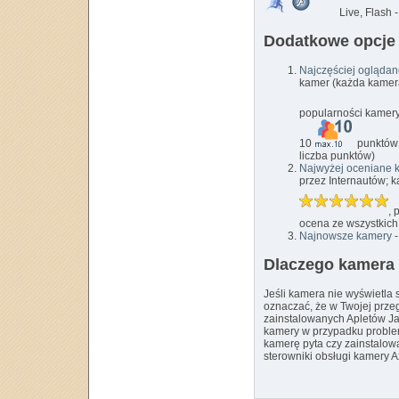
Live, Flash 
Dodatkowe opcje
Najczęściej ogląda
kamer (każda kamera
popularności kamery,
10
punktów 
liczba punktów)
Najwyżej oceniane 
przez Internautów; 
, 
ocena ze wszystkic
Najnowsze kamery
-
Dlaczego kamera 
Jeśli kamera nie wyświetla 
oznaczać, że w Twojej prze
zainstalowanych Apletów Jav
kamery w przypadku proble
kamerę pyta czy zainstalowa
sterowniki obsługi kamery A