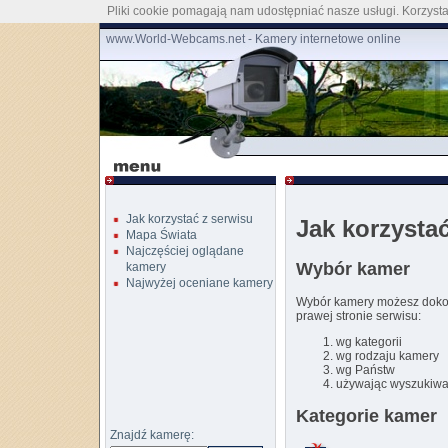
Pliki cookie pomagają nam udostępniać nasze usługi. Korzystaj
www.World-Webcams.net - Kamery internetowe online
Jak korzystać z serwisu
Jak korzysta
Mapa Świata
Najczęściej oglądane
Wybór kamer
kamery
Najwyżej oceniane kamery
Wybór kamery możesz dokon
prawej stronie serwisu:
wg kategorii
wg rodzaju kamery
wg Państw
używając wyszukiwa
Kategorie kamer
Znajdź kamerę: