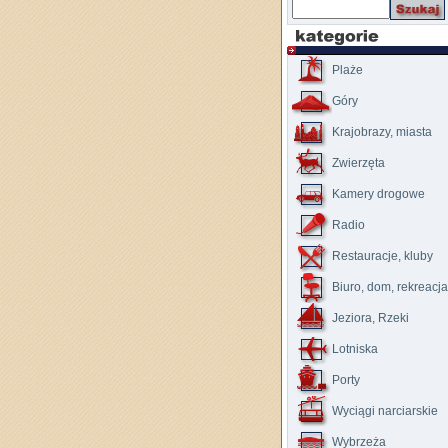
Plaże
Góry
Krajobrazy, miasta
Zwierzęta
Kamery drogowe
Radio
Restauracje, kluby
Biuro, dom, rekreacja
Jeziora, Rzeki
Lotniska
Porty
Wyciągi narciarskie
Wybrzeża