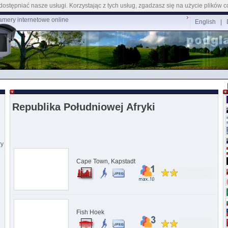
ostępniać nasze usługi. Korzystając z tych usług, zgadzasz się na użycie plików c
mery internetowe online
English
|
Republika Południowej Afryki
ry
Cape Town, Kapstadt
Fish Hoek