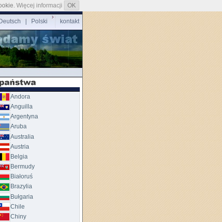
ookie.
Więcej informacji
OK
Deutsch
| Polski
kontakt
Andora
Anguilla
Argentyna
Aruba
Australia
Austria
Belgia
Bermudy
Białoruś
Brazylia
Bułgaria
Chile
Chiny