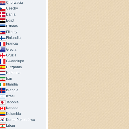
Chorwacja
Czechy
Dania
Egipt
Estonia
Filipiny
Finlandia
Francja
Grecja
Gruzja
Gwadelupa
Hiszpania
Holandia
Iran
Irlandia
Islandia
Izrael
Japonia
Kanada
Kolumbia
Korea Południowa
Liban