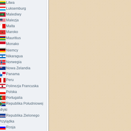
Litwa
Luksemburg
Malediwy
Malezja
Malta
Maroko
Mauritius
Monako
Niemcy
Nikaragua
Norwegia
Nowa Zelandia
Panama
Peru
Polinezja Francuska
Polska
Portugalia
Republika Południowej
fryki
Republika Zielonego
Przylądka
Rosja