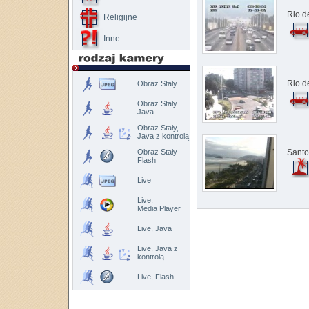
Rio d
Religijne
Inne
Rio d
Obraz Stały
Obraz Stały
Java
Obraz Stały,
Java z kontrolą
Obraz Stały
Santo
Flash
Live
Live,
Media Player
Live, Java
Live, Java z
kontrolą
Live, Flash