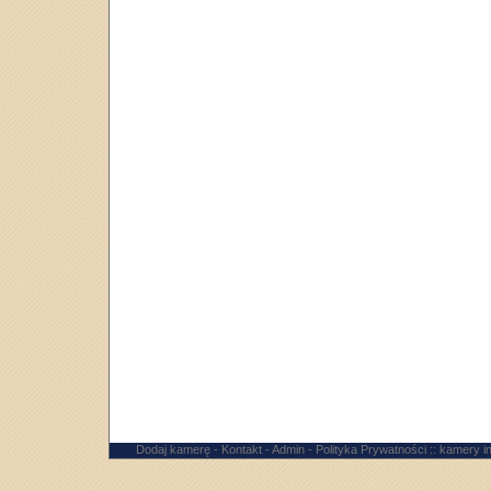
Dodaj kamerę
-
Kontakt
-
Admin
-
Polityka Prywatności
:: kamery 