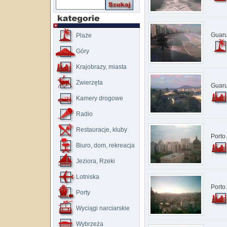
Guaru
Plaże
Góry
Krajobrazy, miasta
Zwierzęta
Guaru
Kamery drogowe
Radio
Restauracje, kluby
Porto
Biuro, dom, rekreacja
Jeziora, Rzeki
Lotniska
Porto
Porty
Wyciągi narciarskie
Wybrzeża