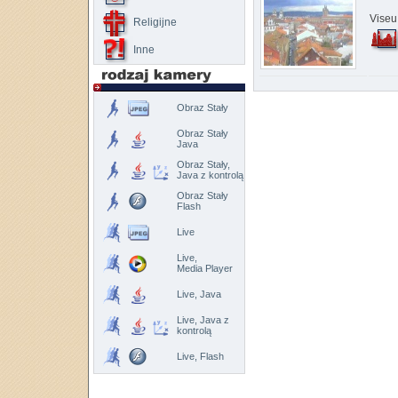
Viseu
Religijne
Inne
Obraz Stały
Obraz Stały
Java
Obraz Stały,
Java z kontrolą
Obraz Stały
Flash
Live
Live,
Media Player
Live, Java
Live, Java z
kontrolą
Live, Flash