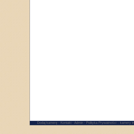
Dodaj kamerę
-
Kontakt
-
Admin
-
Polityka Prywatności
:: kamery 