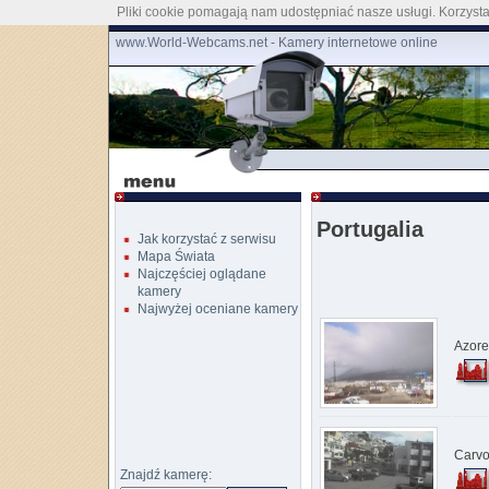
Pliki cookie pomagają nam udostępniać nasze usługi. Korzystaj
www.World-Webcams.net - Kamery internetowe online
Portugalia
Jak korzystać z serwisu
Mapa Świata
Najczęściej oglądane
kamery
Najwyżej oceniane kamery
Azore
Carvo
Znajdź kamerę: