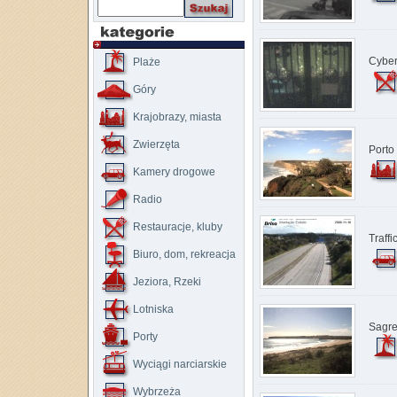
Cyber
Plaże
Góry
Krajobrazy, miasta
Zwierzęta
Porto
Kamery drogowe
Radio
Restauracje, kluby
Traff
Biuro, dom, rekreacja
Jeziora, Rzeki
Lotniska
Sagr
Porty
Wyciągi narciarskie
Wybrzeża