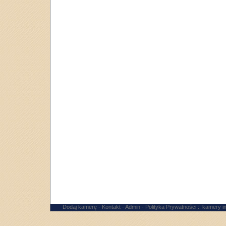
Dodaj kamerę
-
Kontakt
-
Admin
-
Polityka Prywatności
:: kamery 