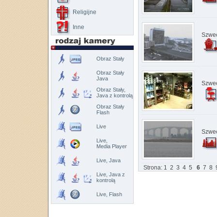
Religijne
Inne
Szwec
Obraz Stały
Obraz Stały
Java
Szwec
Obraz Stały,
Java z kontrolą
Obraz Stały
Flash
Live
Szwec
Live,
Media Player
Live, Java
Strona:
1
2
3
4
5
6
7
8
Live, Java z
kontrolą
Live, Flash