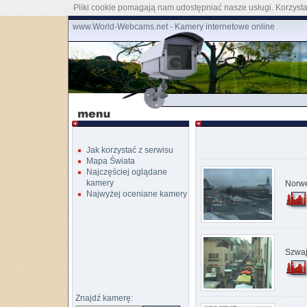
Pliki cookie pomagają nam udostępniać nasze usługi. Korzystaj
www.World-Webcams.net - Kamery internetowe online
Jak korzystać z serwisu
Mapa Świata
Najczęściej oglądane
kamery
Norwe
Najwyżej oceniane kamery
Szwaj
Znajdź kamerę: