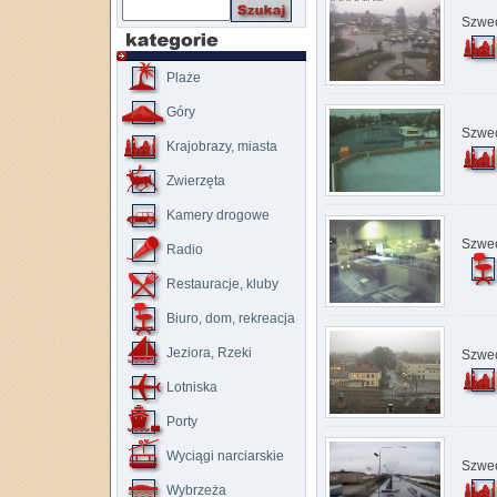
Szwec
Plaże
Góry
Szwec
Krajobrazy, miasta
Zwierzęta
Kamery drogowe
Szwec
Radio
Restauracje, kluby
Biuro, dom, rekreacja
Jeziora, Rzeki
Szwec
Lotniska
Porty
Wyciągi narciarskie
Szwec
Wybrzeża